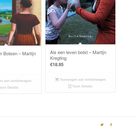
Als een leven botst – Martijn
n Botsen – Martijn
Kregting
€
18.95
Toevoegen aan winkelwagen
n aan winkelwagen
Toon Details
oon Details