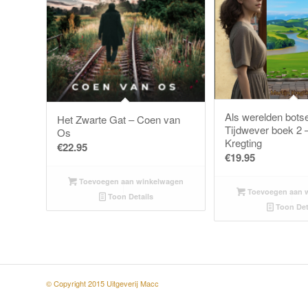
Als werelden bots
Het Zwarte Gat – Coen van
Tijdwever boek 2 –
Os
Kregting
€
22.95
€
19.95
Toevoegen aan winkelwagen
Toevoegen aan 
Toon Details
Toon Det
© Copyright 2015 Uitgeverij Macc