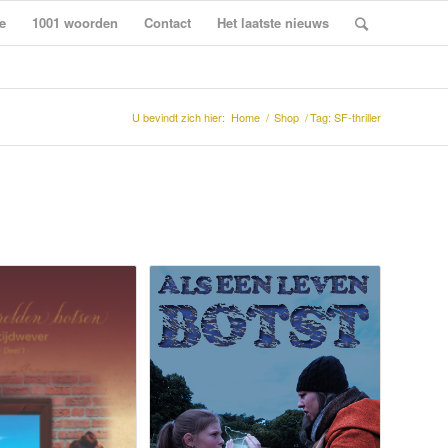
e
1001 woorden
Contact
Het laatste nieuws
U bevindt zich hier:
Home
/
Shop
/
Tag: SF-thriller