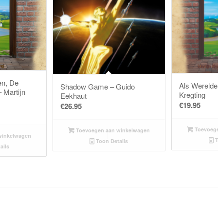
en, De
Als Werelde
Shadow Game – Guido
 Martijn
Kregting
Eekhaut
€
19.95
€
26.95
Toevoege
Toevoegen aan winkelwagen
winkelwagen
T
Toon Details
ails