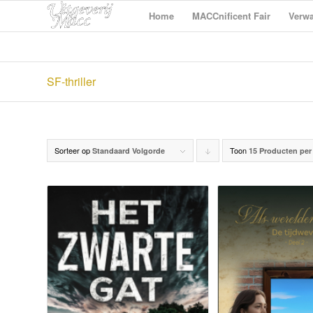
Home
MACCnificent Fair
Verwa
SF-thriller
Sorteer op
Toon
Producten
Standaard Volgorde
15 Producten per
aflopend
sorteren