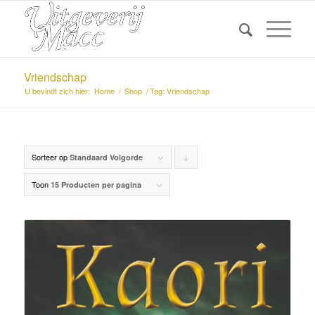
Vriendschap
U bevindt zich hier:
Home
/
Shop
/
Tag: Vriendschap
Sorteer op
Producten
Standaard Volgorde
aflopend
Toon
15 Producten per pagina
sorteren