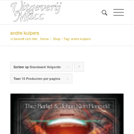
andre kuipers
U bevindt zich hier:
Home
/
Shop
/
Tag: andre kuipers
Sorteer op
Producten
Standaard Volgorde
oplopend
Toon
15 Producten per pagina
sorteren