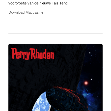
debuut met Het Zwarte Gat maar staat er ook een
voorproefje van de nieuwe Tais Teng.
Download Maccazine