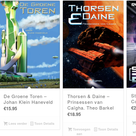
S
De Groene Toren –
Thorsen & Daine –
C
Johan Klein Haneveld
Prinsessen van
Caïgha. Theo Barkel
€
2
€
15.95
€
18.95
Lees verder
Toon Details
Toevoegen
Toon Details
w
aan