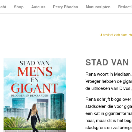
cht
Shop
Auteurs
Perry Rhodan
Manuscripten
Redacti
U bevindt zich hier:
H
STAD VAN
Rena woont in Mediaan,
Vroeger hebben de giga
de uithoeken van Divus,
Rena schrijft blogs over
stadsdelen die voor giga
een kat in gigantenforma
haar, maar dit is het be
stadsgrenzen zal breng