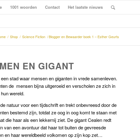
e
1001 woorden
Contact
Het laatste nieuws
ome
/
Shop
/
Science Fiction
/
Blogger en Bewaarder boek 1 – Esther Geurts
 MEN EN GIGANT
 een stad waar mensen en giganten in vrede samenleven.
nten de
m
ensen bijna uitgeroeid en verscholen ze zich in
 hun wereld.
 de natuur voor een tijdschrift en trekt onbevreesd door de
nten bestemd zijn, totdat ze oog in oog komt te staan met
at die haar als een lekkernij ziet. De gigant Cealen redt
gin van een avontuur dat haar tot buiten de gevreesde
en en haar wereldbeeld volkomen op zijn kop zet…