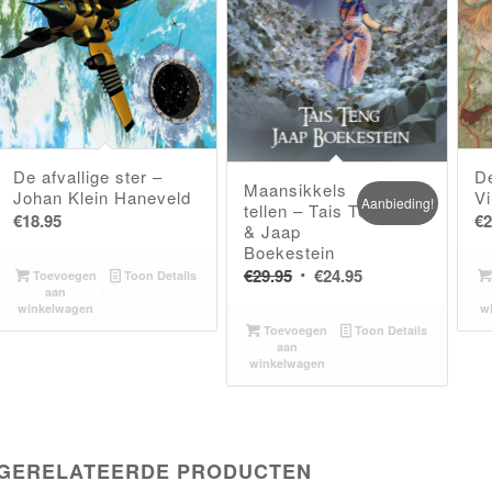
De afvallige ster –
De
Maansikkels
Johan Klein Haneveld
V
Aanbieding!
tellen – Tais Teng
€
18.95
€
2
& Jaap
Boekestein
Oorspronkelijke
Huidige
€
29.95
€
24.95
Toevoegen
Toon Details
aan
prijs
prijs
winkelwagen
w
was:
is:
Toevoegen
Toon Details
aan
€29.95.
€24.95.
winkelwagen
GERELATEERDE PRODUCTEN