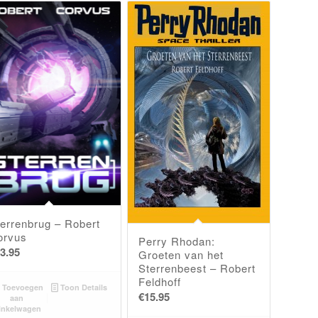
terrenbrug – Robert
orvus
Perry Rhodan:
3.95
Groeten van het
Sterrenbeest – Robert
Feldhoff
Toevoegen
Toon Details
€
15.95
aan
inkelwagen