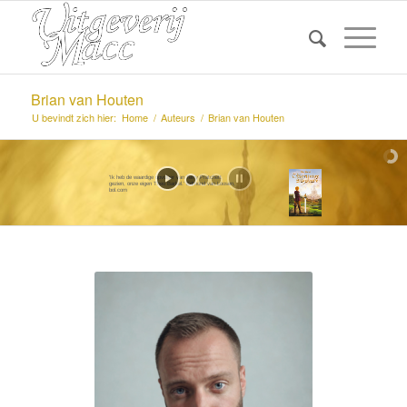
Brian van Houten
U bevindt zich hier:
Home
/
Auteurs
/
Brian van Houten
'Ik heb de waardige opvolger van Terry Pratchett
gezien, onze eigen Theo Barkel.' Edmond van Loosen,
bol.com