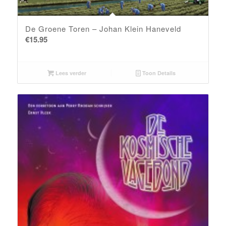
De Groene Toren – Johan Klein Haneveld
€
15.95
Lees verder
Toon Details