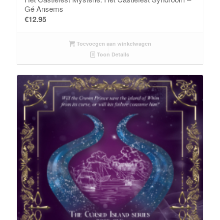
Gé Ansems
€
12.95
Toevoegen aan winkelwagen
Toon Details