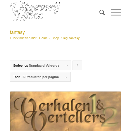
fantasy
U bevindt zich hier:
Home
/
Shop
/
Tag: fantasy
Sorteer op
Producten
Standaard Volgorde
oplopend
Toon
15 Producten per pagina
sorteren