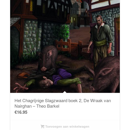
Het Chagrijnige Slagzwaard boek 2, De Wraak van
Nairghan – Theo Barkel
€
16.95
Toevoegen aan winkelwagen