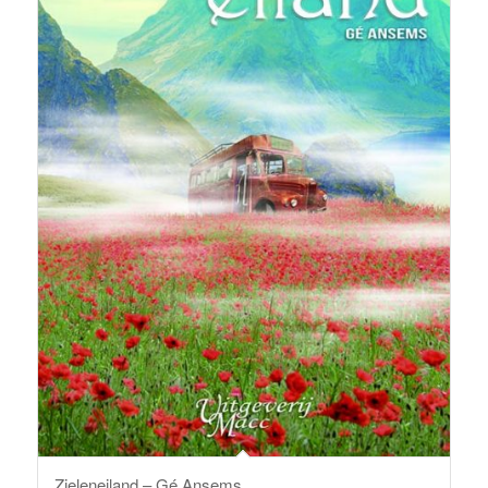
Zieleneiland – Gé Ansems