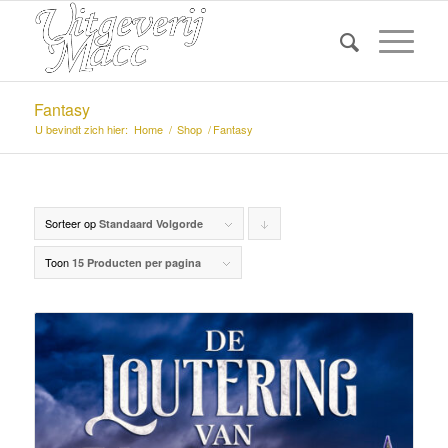
Fantasy
U bevindt zich hier:
Home
/
Shop
/
Fantasy
Sorteer op
Producten
Standaard Volgorde
aflopend
Toon
15 Producten per pagina
sorteren