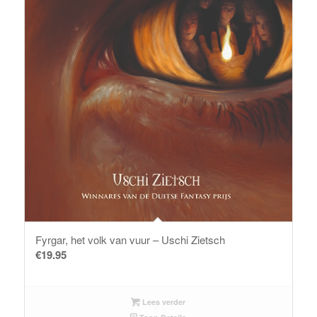
Fyrgar, het volk van vuur – Uschi Zietsch
€
19.95
Lees verder