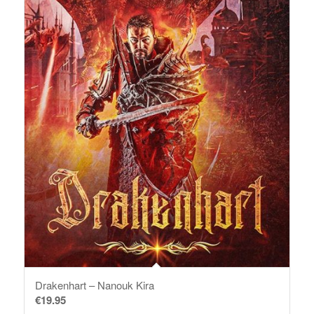
Drakenhart – Nanouk Kira
€
19.95