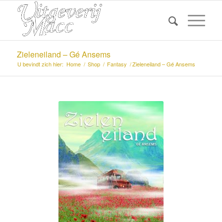
Zieleneiland – Gé Ansems
U bevindt zich hier:
Home
/
Shop
/
Fantasy
/
Zieleneiland – Gé Ansems