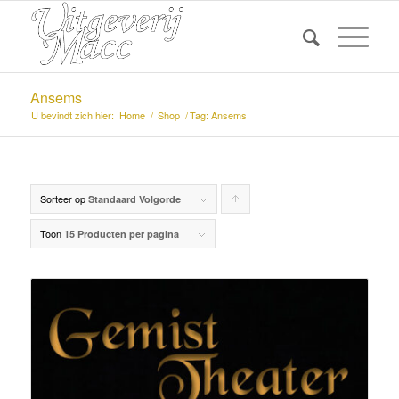
Ansems
U bevindt zich hier:
Home
/
Shop
/
Tag: Ansems
Sorteer op
Producten
Standaard Volgorde
oplopend
Toon
15 Producten per pagina
sorteren