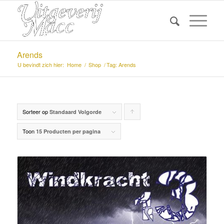
Arends
U bevindt zich hier:
Home
/
Shop
/
Tag: Arends
Sorteer op
Producten
Standaard Volgorde
oplopend
Toon
15 Producten per pagina
sorteren