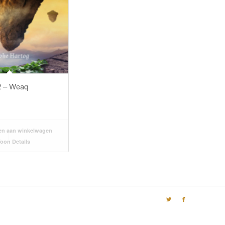
2 – Weaq
n aan winkelwagen
oon Details