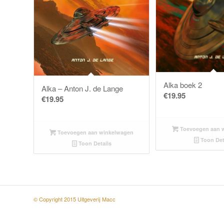
Alka boek 2
Alka – Anton J. de Lange
€
19.95
€
19.95
Toevoegen aan 
Toevoegen aan winkelwagen
Toon Det
Toon Details
© Copyright 2015 Uitgeverij Macc