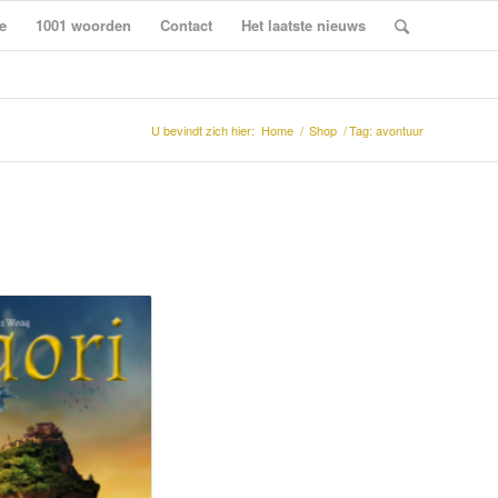
e
1001 woorden
Contact
Het laatste nieuws
U bevindt zich hier:
Home
/
Shop
/
Tag: avontuur