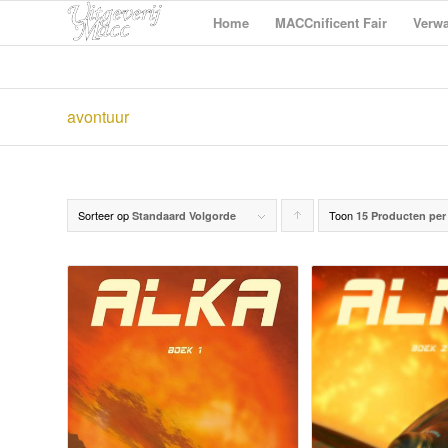
Home
MACCnificent Fair
Verwa
avontuur
Sorteer op
Toon
Producten
Standaard Volgorde
15 Producten per
oplopend
sorteren