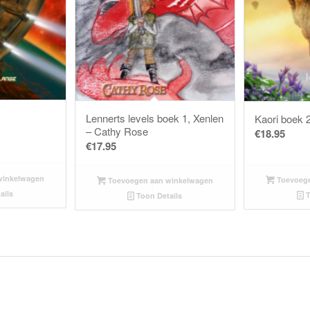
Lennerts levels boek 1, Xenlen
Kaori boek 
– Cathy Rose
€
18.95
€
17.95
winkelwagen
Toevoege
Toevoegen aan winkelwagen
ails
T
Toon Details