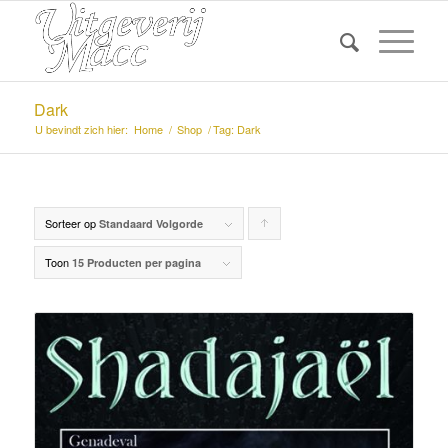
Dark
U bevindt zich hier:
Home
/
Shop
/
Tag: Dark
Sorteer op
Producten
Standaard Volgorde
oplopend
Toon
15 Producten per pagina
sorteren