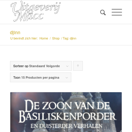
djinn
U bevindt zich hier:
Home
/
Shop
/
Tag: djinn
Sorteer op
Producten
Standaard Volgorde
oplopend
Toon
15 Producten per pagina
sorteren