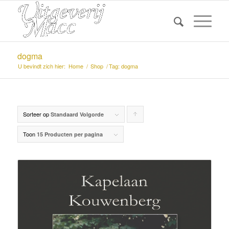
dogma
U bevindt zich hier:
Home
/
Shop
/
Tag: dogma
Sorteer op
Producten
Standaard Volgorde
oplopend
Toon
15 Producten per pagina
sorteren