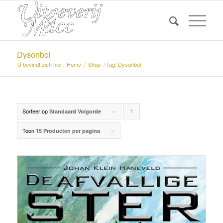
Dysonbol
U bevindt zich hier:
Home
/
Shop
/
Tag: Dysonbol
Sorteer op
Producten
Standaard Volgorde
oplopend
Toon
15 Producten per pagina
sorteren