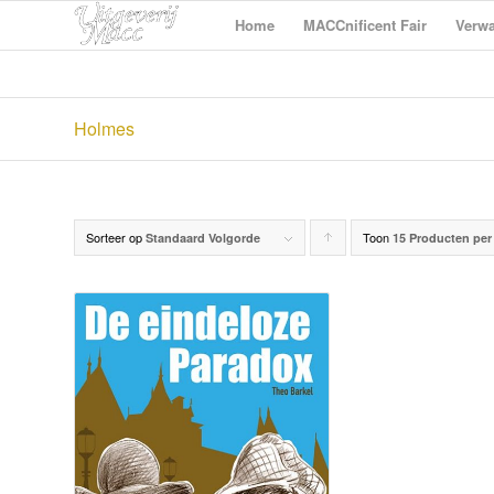
Home
MACCnificent Fair
Verwa
Holmes
Sorteer op
Toon
Producten
Standaard Volgorde
15 Producten per
oplopend
sorteren