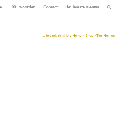
e
1001 woorden
Contact
Het laatste nieuws
U bevindt zich hier:
Home
/
Shop
/
Tag: Holmes