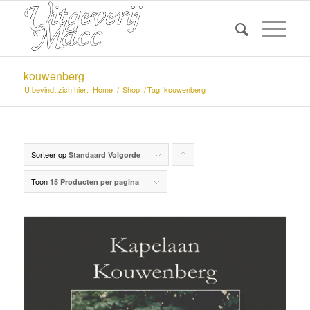
kouwenberg
U bevindt zich hier:
Home
/
Shop
/
Tag: kouwenberg
Sorteer op
Producten
Standaard Volgorde
oplopend
Toon
15 Producten per pagina
sorteren