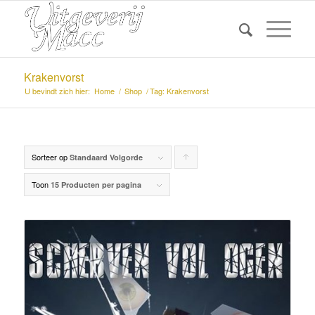
Krakenvorst
U bevindt zich hier:
Home
/
Shop
/
Tag: Krakenvorst
Sorteer op
Producten
Standaard Volgorde
oplopend
Toon
15 Producten per pagina
sorteren