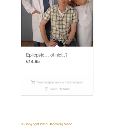
Epilepsie… of niet..?
€
14.95
Toevoegen aan winkelwagen
Toon Details
© Copyright 2015 Uitgeverij Macc