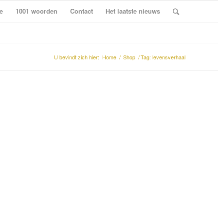
e
1001 woorden
Contact
Het laatste nieuws
U bevindt zich hier:
Home
/
Shop
/
Tag: levensverhaal