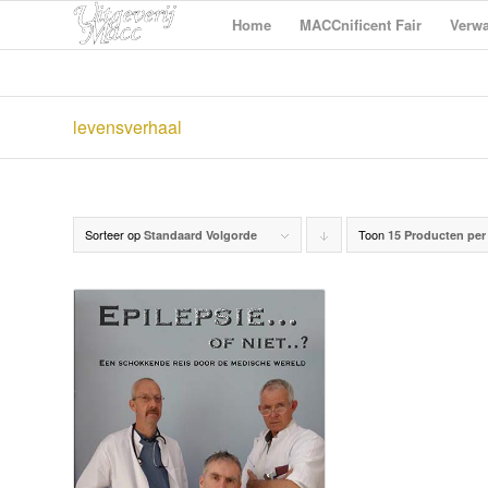
Home
MACCnificent Fair
Verwa
levensverhaal
Sorteer op
Toon
Producten
Standaard Volgorde
15 Producten per
aflopend
sorteren