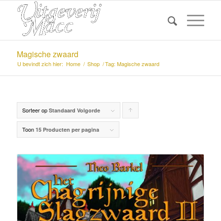
Magische zwaard
U bevindt zich hier:
Home
/
Shop
/
Tag: Magische zwaard
Sorteer op
Producten
Standaard Volgorde
oplopend
Toon
15 Producten per pagina
sorteren