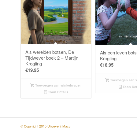
Als werelden botsen, De
Als een leven bots
Tijdwever boek 2 – Martijn
Kregting
Kregting
€
18.95
€
19.95
Toevoegen aan 
Toevoegen aan winkelwagen
Toon Det
Toon Details
© Copyright 2015 Uitgeverij Macc