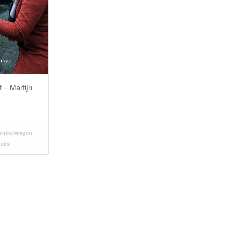
t – Martijn
winkelwagen
ails