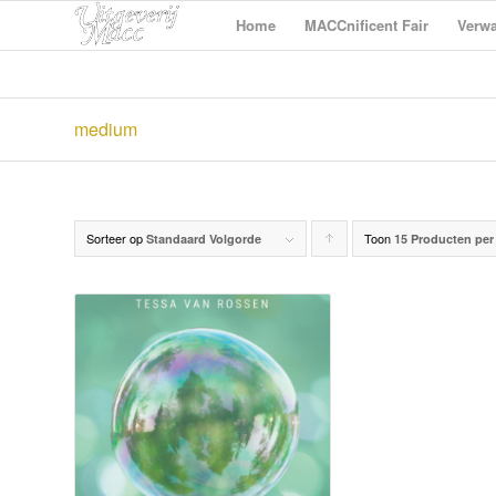
Home
MACCnificent Fair
Verwa
medium
Sorteer op
Toon
Producten
Standaard Volgorde
15 Producten per
oplopend
sorteren