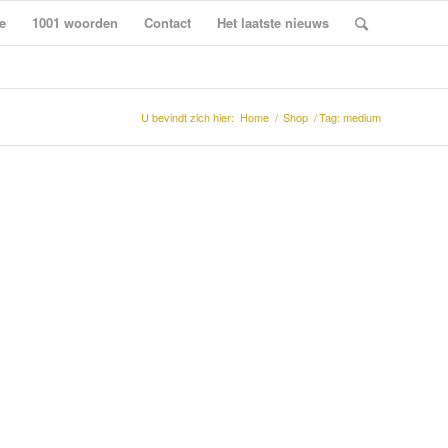
e
1001 woorden
Contact
Het laatste nieuws
U bevindt zich hier:
Home
/
Shop
/
Tag: medium