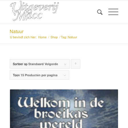
Natuur
U bevindt zich hier:
Home
/
Shop
/
Tag: Natuur
Sorteer op
Producten
Standaard Volgorde
oplopend
Toon
15 Producten per pagina
sorteren