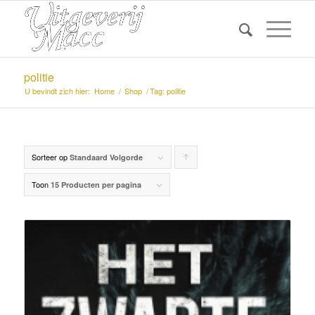
politie
U bevindt zich hier:
Home
/
Shop
/
Tag: politie
Sorteer op
Producten
Standaard Volgorde
oplopend
Toon
15 Producten per pagina
sorteren