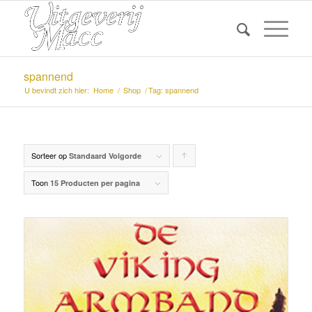
spannend
U bevindt zich hier:
Home
/
Shop
/
Tag: spannend
Sorteer op
Producten
Standaard Volgorde
oplopend
Toon
15 Producten per pagina
sorteren