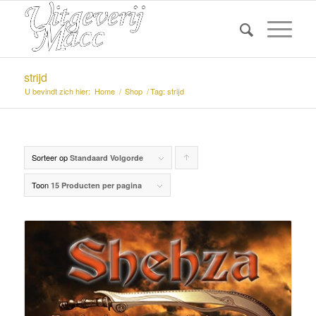
strijd
U bevindt zich hier:
Home
/
Shop
/
Tag: strijd
Sorteer op
Producten
Standaard Volgorde
oplopend
Toon
15 Producten per pagina
sorteren