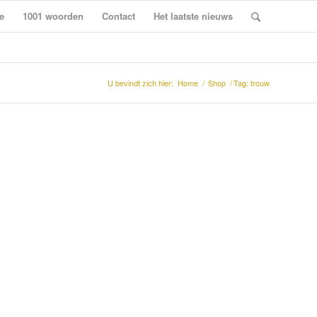
e
1001 woorden
Contact
Het laatste nieuws
U bevindt zich hier:
Home
/
Shop
/
Tag: trouw