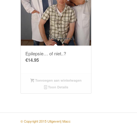
Epilepsie… of niet..?
€
14.95
Toevoegen aan winkelwagen
Toon Details
© Copyright 2015 Uitgeverij Macc