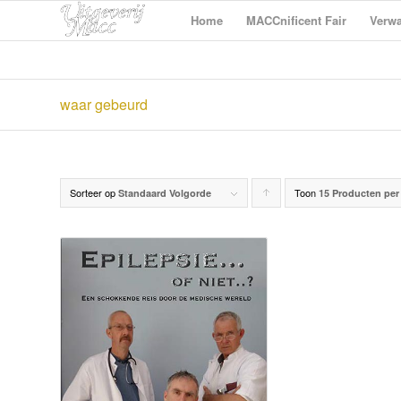
Home
MACCnificent Fair
Verwa
waar gebeurd
Sorteer op
Toon
Producten
Standaard Volgorde
15 Producten per
oplopend
sorteren