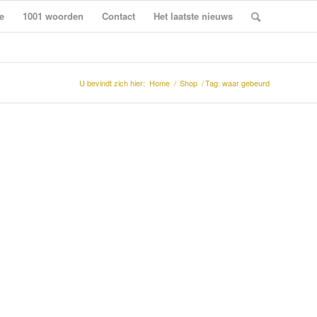
e
1001 woorden
Contact
Het laatste nieuws
U bevindt zich hier:
Home
/
Shop
/
Tag: waar gebeurd