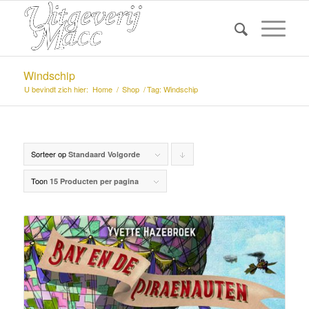
Windschip
U bevindt zich hier:
Home
/
Shop
/
Tag: Windschip
Sorteer op
Producten
Standaard Volgorde
aflopend
Toon
15 Producten per pagina
sorteren