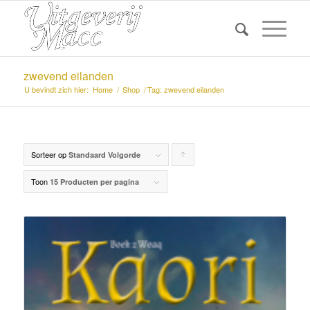
zwevend eilanden
U bevindt zich hier:
Home
/
Shop
/
Tag: zwevend eilanden
Sorteer op
Producten
Standaard Volgorde
oplopend
Toon
15 Producten per pagina
sorteren