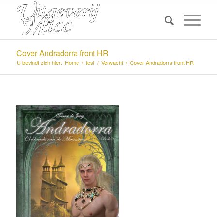
Cover Andradorra front HR
U bevindt zich hier:
Home
/
test
/
Verwacht
/
Cover Andradorra front HR