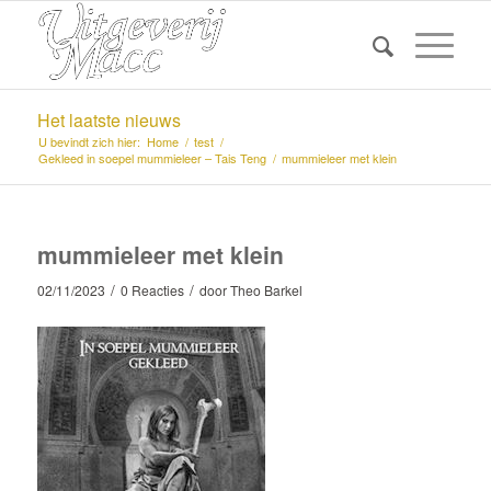
Het laatste nieuws
U bevindt zich hier:
Home
/
test
/
Gekleed in soepel mummieleer – Tais Teng
/
mummieleer met klein
mummieleer met klein
/
/
02/11/2023
0 Reacties
door
Theo Barkel