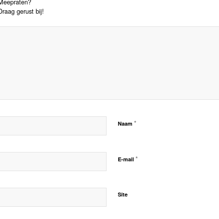
Meepraten?
Draag gerust bij!
*
Naam
*
E-mail
Site