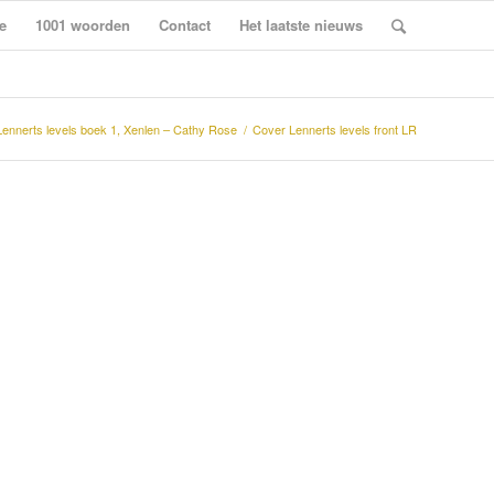
e
1001 woorden
Contact
Het laatste nieuws
Lennerts levels boek 1, Xenlen – Cathy Rose
/
Cover Lennerts levels front LR