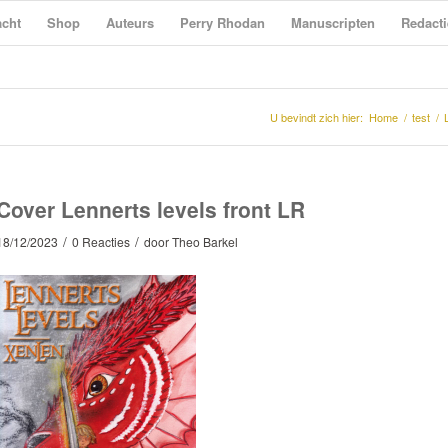
cht
Shop
Auteurs
Perry Rhodan
Manuscripten
Redacti
U bevindt zich hier:
Home
/
test
/
Cover Lennerts levels front LR
/
/
18/12/2023
0 Reacties
door
Theo Barkel