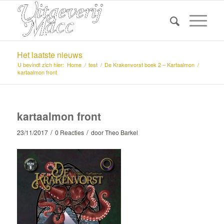
Het laatste nieuws
U bevindt zich hier:
Home
/
test
/
De Krakenvorst boek 2 – Kartaalmon
/
kartaalmon front
kartaalmon front
/
/
23/11/2017
0 Reacties
door
Theo Barkel