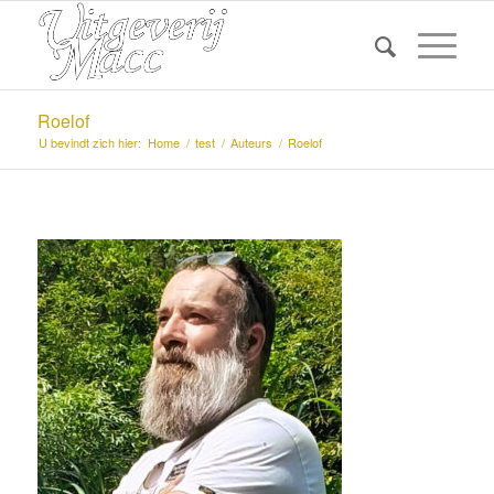
Roelof
U bevindt zich hier:
Home
/
test
/
Auteurs
/
Roelof