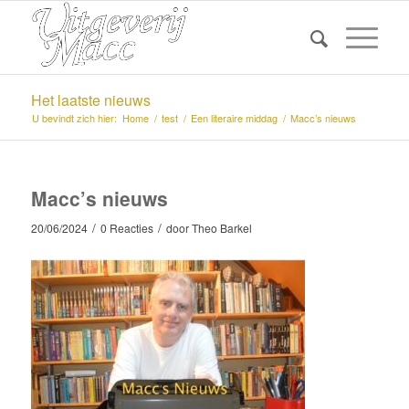
Het laatste nieuws
U bevindt zich hier:
Home
/
test
/
Een literaire middag
/
Macc’s nieuws
Macc’s nieuws
/
/
20/06/2024
0 Reacties
door
Theo Barkel