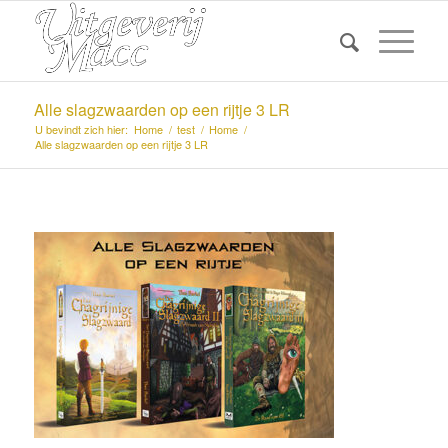
Alle slagzwaarden op een rijtje 3 LR
U bevindt zich hier:
Home
/
test
/
Home
/
Alle slagzwaarden op een rijtje 3 LR