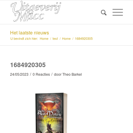
Het laatste nieuws
U bevindt zich hier:
Home
/
test
/
Home
/
1684920305
1684920305
/
/
24/05/2023
0 Reacties
door
Theo Barkel