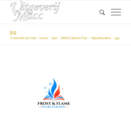
jpg
U bevindt zich hier:
Home
/
test
/
MACCnificent Fair
/
Standhouders
/
jpg