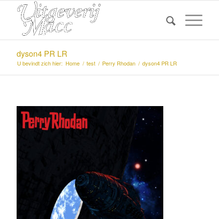
dyson4 PR LR
U bevindt zich hier:
Home
/
test
/
Perry Rhodan
/
dyson4 PR LR