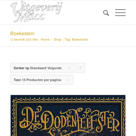
Boekestein
U bevindt zich hier:
Home
/
Shop
/
Tag: Boekestein
Sorteer op
Producten
Standaard Volgorde
oplopend
Toon
15 Producten per pagina
sorteren