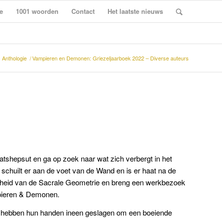
e
1001 woorden
Contact
Het laatste nieuws
Anthologie
/
Vampieren en Demonen: Griezeljaarboek 2022 – Diverse auteurs
atshepsut en ga op zoek naar wat zich verbergt in het
chuilt er aan de voet van de Wand en is er haat na de
heid van de Sacrale Geometrie en breng een werkbezoek
ieren & Demonen.
s hebben hun handen ineen geslagen om een boeiende