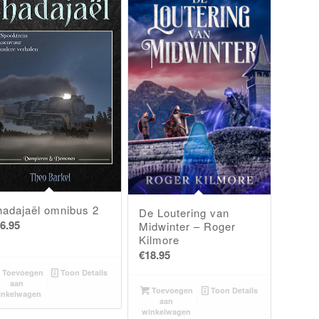
hadajaël omnibus 2
De Loutering van
6.95
Midwinter – Roger
Kilmore
€
18.95
Toevoegen
Toon Details
aan
Toevoegen
Toon Details
inkelwagen
aan
winkelwagen