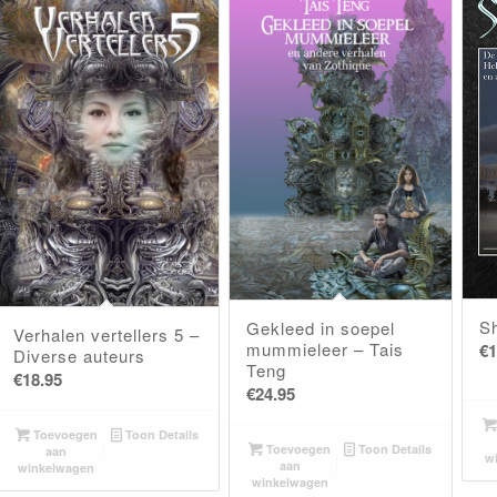
S
Gekleed in soepel
Verhalen vertellers 5 –
mummieleer – Tais
€
1
Diverse auteurs
Teng
€
18.95
€
24.95
Toevoegen
Toon Details
Toevoegen
Toon Details
aan
w
aan
winkelwagen
winkelwagen