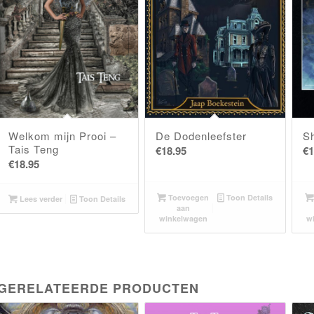
Welkom mijn Prooi –
De Dodenleefster
S
Tais Teng
€
18.95
€
1
€
18.95
Toevoegen
Toon Details
Lees verder
Toon Details
aan
winkelwagen
w
GERELATEERDE PRODUCTEN