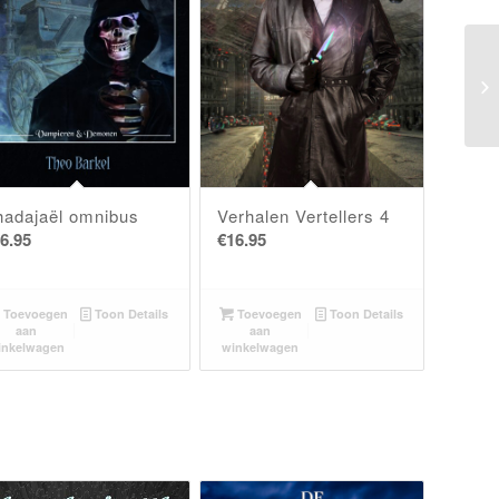
hadajaël omnibus
Verhalen Vertellers 4
6.95
€
16.95
Toevoegen
Toon Details
Toevoegen
Toon Details
aan
aan
inkelwagen
winkelwagen