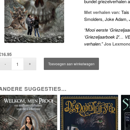
bundel griezelverhalen a
Met verhalen van:
Tais
Smolders, Joke Adam, J
“Mooi eerste ‘Griezelja
‘Griezeljaarboek 2’… V
verhalen.”
Jos Lexmond
€
16.95
Toevoegen aan winkelwagen
ANDERE SUGGESTIES…