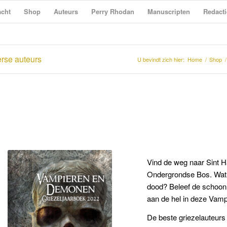
cht
Shop
Auteurs
Perry Rhodan
Manuscripten
Redacti
rse auteurs
U bevindt zich hier:
Home
/
Shop
/
Vind de weg naar Sint H
Ondergrondse Bos. Wat s
dood? Beleef de schoon
aan de hel in deze
Vamp
De beste griezelauteur