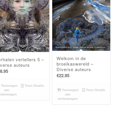
Welkom in de
rhalen vertellers 5 –
broeikaswereld –
iverse auteurs
Diverse auteurs
8.95
€
22.95
Toevoegen
Toon Details
aan
Toevoegen
Toon Details
inkelwagen
aan
winkelwagen