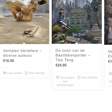
De zoon van de
Verhalen Vertellers –
Ve
Basiliskenporder –
diverse auteurs
D
Tais Teng
€
16.95
€
1
€
24.95
Lees verder
Toon Details
Toevoegen
Toon Details
aan
w
winkelwagen