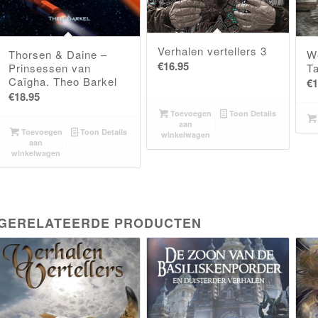
Verhalen vertellers 3
Thorsen & Daine –
W
€
16.95
Prinsessen van
T
Caïgha. Theo Barkel
€
1
€
18.95
Toevoegen
Toon Details
aan
Toevoegen
Toon Details
winkelwagen
aan
winkelwagen
GERELATEERDE PRODUCTEN