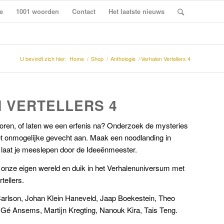
e
1001 woorden
Contact
Het laatste nieuws
U bevindt zich hier:
Home
/
Shop
/
Anthologie
/
Verhalen Vertellers 4
 VERTELLERS 4
rloren, of laten we een erfenis na? Onderzoek de mysteries
t onmogelijke gevecht aan. Maak een noodlanding in
laat je meeslepen door de Ideeënmeester.
 onze eigen wereld en duik in het Verhalenuniversum met
tellers.
Carlson, Johan Klein Haneveld, Jaap Boekestein, Theo
 Gé Ansems, Martijn Kregting, Nanouk Kira, Tais Teng.