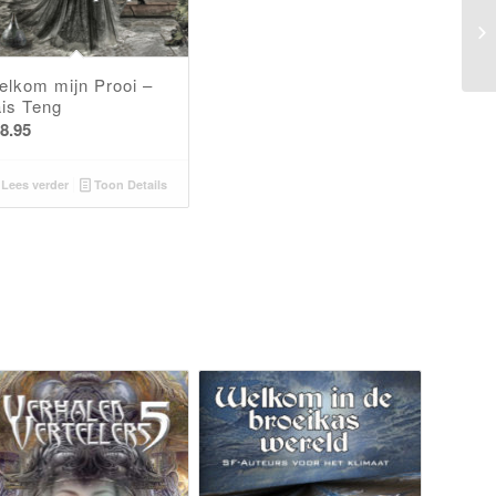
elkom mijn Prooi –
ais Teng
8.95
Lees verder
Toon Details