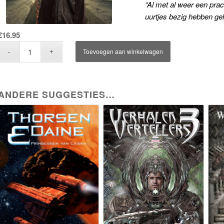
“Al met al weer een pra
uurtjes bezig hebben g
€
16.95
Toevoegen aan winkelwagen
ANDERE SUGGESTIES…