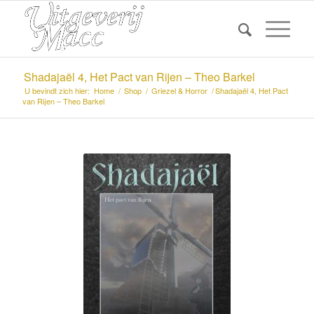
Shadajaël 4, Het Pact van Rijen – Theo Barkel
U bevindt zich hier:
Home
/
Shop
/
Griezel & Horror
/
Shadajaël 4, Het Pact
van Rijen – Theo Barkel