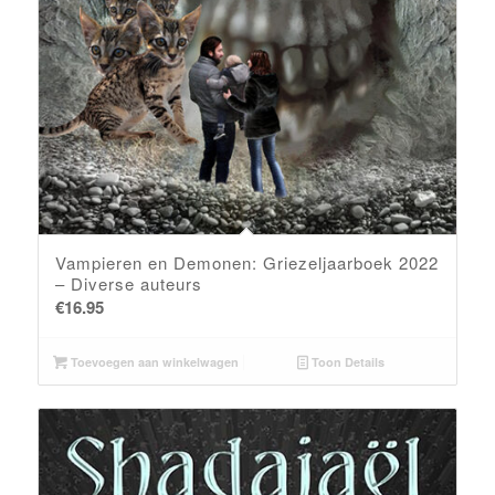
Vampieren en Demonen: Griezeljaarboek 2022
– Diverse auteurs
€
16.95
Toevoegen aan winkelwagen
Toon Details