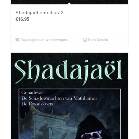
Shadajaël omnibus 2
€
16.95
Toevoegen aan winkelwagen
Toon Details