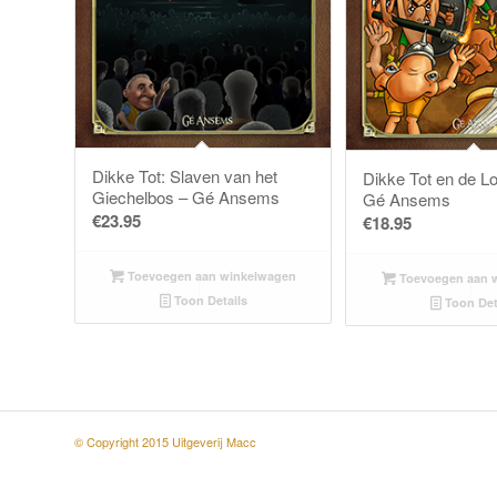
Dikke Tot: Slaven van het
Dikke Tot en de L
Giechelbos – Gé Ansems
Gé Ansems
€
23.95
€
18.95
Toevoegen aan winkelwagen
Toevoegen aan 
Toon Details
Toon Det
© Copyright 2015 Uitgeverij Macc