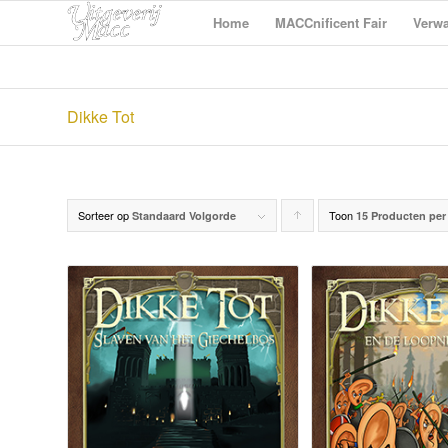
Home
MACCnificent Fair
Verwa
Dikke Tot
Sorteer op
Toon
Producten
Standaard Volgorde
15 Producten per
oplopend
sorteren