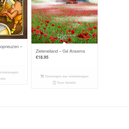
oopneuzen –
Zieleneiland – Gé Ansems
€
18.95
winkelwagen
Toevoegen aan winkelwagen
ails
Toon Details