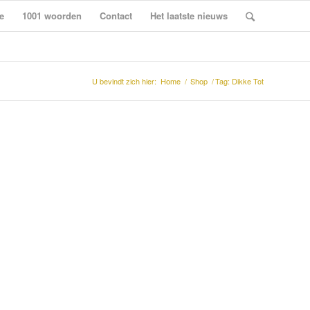
e
1001 woorden
Contact
Het laatste nieuws
U bevindt zich hier:
Home
/
Shop
/
Tag: Dikke Tot