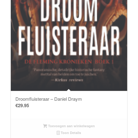
Droomfluisteraar – Daniel Draym
€
29.95
Toevoegen aan winkelwagen
Toon Details