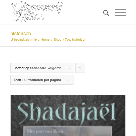
historisch
U bevindt zich hier:
Home
/
Shop
/
Tag: historisch
Sorteer op
Producten
Standaard Volgorde
oplopend
Toon
15 Producten per pagina
sorteren