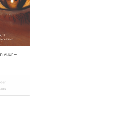
an vuur –
rder
ails