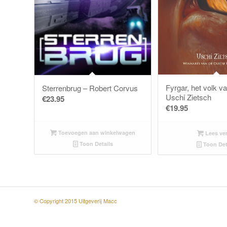
Fyrgar, het volk v
Sterrenbrug – Robert Corvus
Uschi Zietsch
€
23.95
€
19.95
Toevoegen aan winkelwagen
Lees ve
Toon Details
Toon Det
© Copyright 2015 Uitgeverij Macc