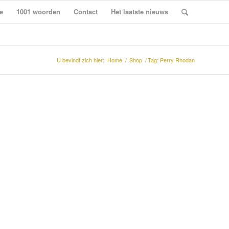
e
1001 woorden
Contact
Het laatste nieuws
U bevindt zich hier:
Home
/
Shop
/
Tag: Perry Rhodan