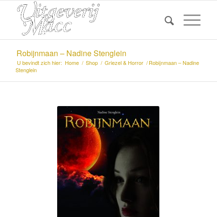
Robijnmaan – Nadine Stenglein
U bevindt zich hier:
Home
/
Shop
/
Griezel & Horror
/
Robijnmaan – Nadine
Stenglein