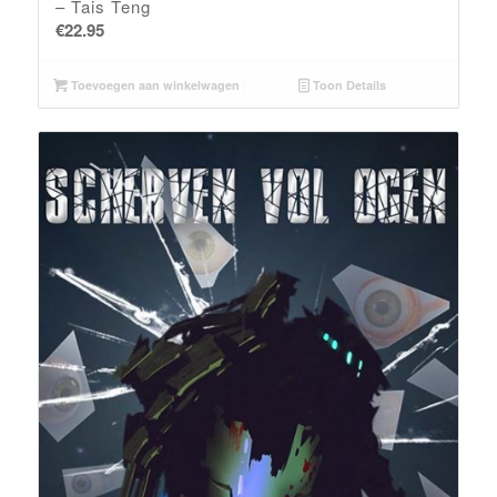
– Tais Teng
€
22.95
Toevoegen aan winkelwagen
Toon Details